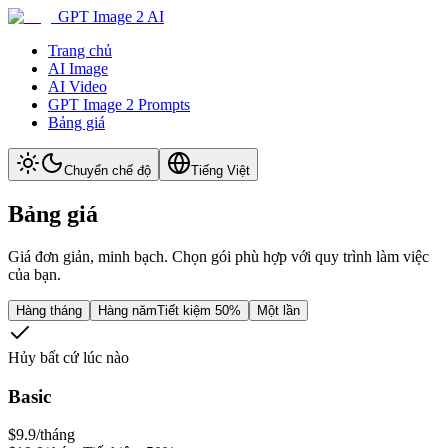
GPT Image 2 AI
Trang chủ
AI Image
AI Video
GPT Image 2 Prompts
Bảng giá
Chuyển chế độ
Tiếng Việt
Bảng giá
Giá đơn giản, minh bạch. Chọn gói phù hợp với quy trình làm việc
của bạn.
Hàng tháng
Hàng năm
Tiết kiệm 50%
Một lần
Hủy bất cứ lúc nào
Basic
$9.9
/tháng