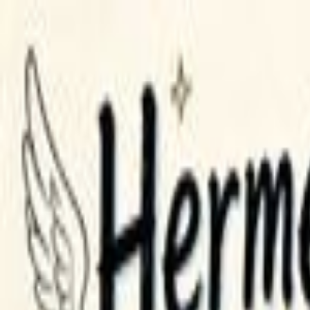
GPT Image 2 AI
Tiếng Việt
Trang chủ
Tài nguyên
Creation
AI Video
AI Image
Prompts