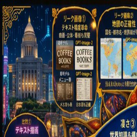
GPT Image 2 AI
Русский
Главная
Ассеты
Creation
AI Video
AI Image
Промпты