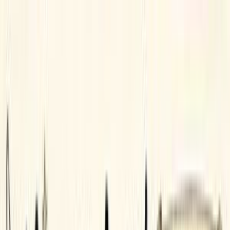
GPT Image 2 AI
Polski
Strona główna
Zasoby
Creation
AI Video
AI Image
Prompty