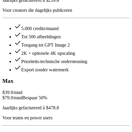
Jaarlijks gefactureerd à $239.4
Voor creators die dagelijks publiceren
5.000 credits/maand
Tot 500 afbeeldingen
Toegang tot GPT Image 2
2K + optionele 4K upscaling
Prioriteits-technische ondersteuning
Export zonder watermerk
Max
$39.9
/mnd
$79.9
/mnd
Bespaar 50%
Jaarlijks gefactureerd à $478.8
Voor teams en power users