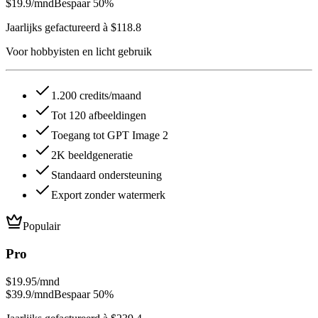
$19.9
/mnd
Bespaar 50%
Jaarlijks gefactureerd à $118.8
Voor hobbyisten en licht gebruik
1.200 credits/maand
Tot 120 afbeeldingen
Toegang tot GPT Image 2
2K beeldgeneratie
Standaard ondersteuning
Export zonder watermerk
Populair
Pro
$19.95
/mnd
$39.9
/mnd
Bespaar 50%