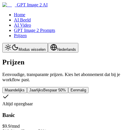
GPT Image 2 AI
Home
AI Beeld
AI Video
GPT Image 2 Prompts
Prijzen
Modus wisselen
Nederlands
Prijzen
Eenvoudige, transparante prijzen. Kies het abonnement dat bij je
workflow past.
Maandelijks
Jaarlijks
Bespaar 50%
Eenmalig
Altijd opzegbaar
Basic
$9.9
/mnd