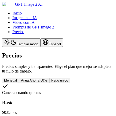
GPT Image 2 AI
Inicio
Imagen con IA
Video con IA
Prompts de GPT Image 2
Precios
Cambiar modo
Español
Precios
Precios simples y transparentes. Elige el plan que mejor se adapte a
tu flujo de trabajo.
Mensual
Anual
Ahorra 50%
Pago único
Cancela cuando quieras
Basic
$9.9
/mes