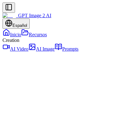
GPT Image 2 AI
Español
Inicio
Recursos
Creation
AI Video
AI Image
Prompts