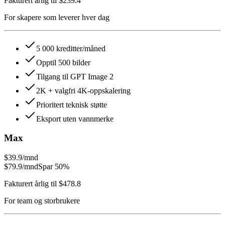
Fakturert årlig til $239.4
For skapere som leverer hver dag
5 000 kreditter/måned
Opptil 500 bilder
Tilgang til GPT Image 2
2K + valgfri 4K-oppskalering
Prioritert teknisk støtte
Eksport uten vannmerke
Max
$39.9
/mnd
$79.9
/mnd
Spar 50%
Fakturert årlig til $478.8
For team og storbrukere