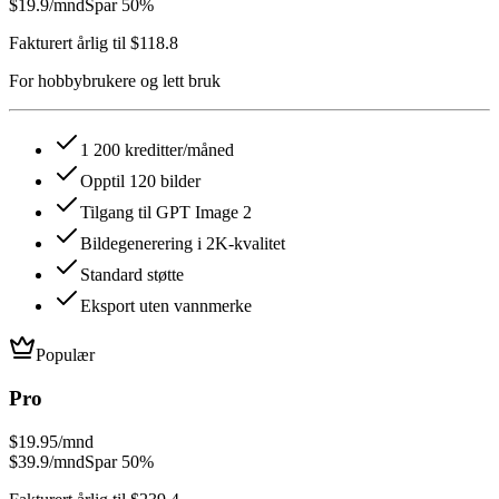
$19.9
/mnd
Spar 50%
Fakturert årlig til $118.8
For hobbybrukere og lett bruk
1 200 kreditter/måned
Opptil 120 bilder
Tilgang til GPT Image 2
Bildegenerering i 2K-kvalitet
Standard støtte
Eksport uten vannmerke
Populær
Pro
$19.95
/mnd
$39.9
/mnd
Spar 50%