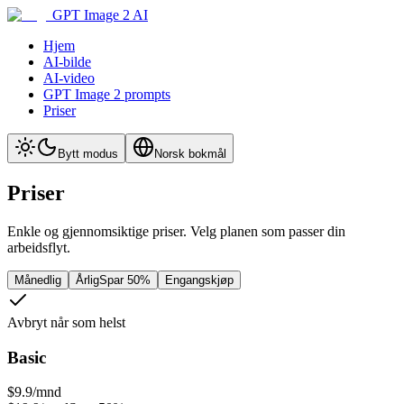
GPT Image 2 AI
Hjem
AI-bilde
AI-video
GPT Image 2 prompts
Priser
Bytt modus
Norsk bokmål
Priser
Enkle og gjennomsiktige priser. Velg planen som passer din
arbeidsflyt.
Månedlig
Årlig
Spar 50%
Engangskjøp
Avbryt når som helst
Basic
$9.9
/mnd